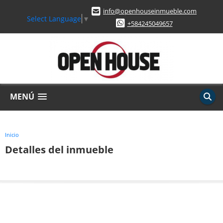
info@openhouseinmueble.com
Select Language
▼
+584245049657
MENÚ
Inicio
Detalles del inmueble