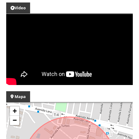
Video
Mapa
+
−