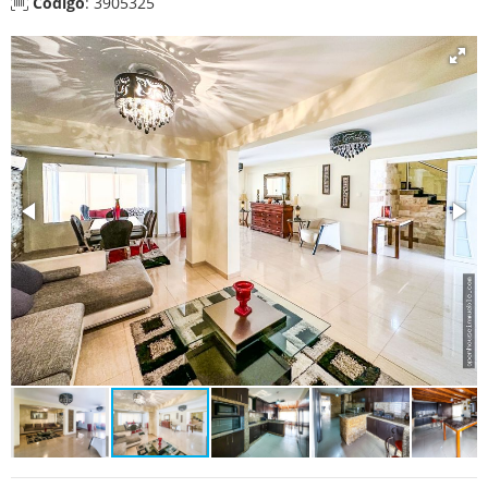
Código
: 3905325