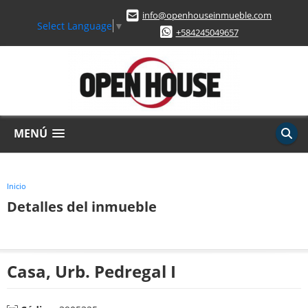
info@openhouseinmueble.com
Select Language
▼
+584245049657
MENÚ
Inicio
Detalles del inmueble
Casa, Urb. Pedregal I