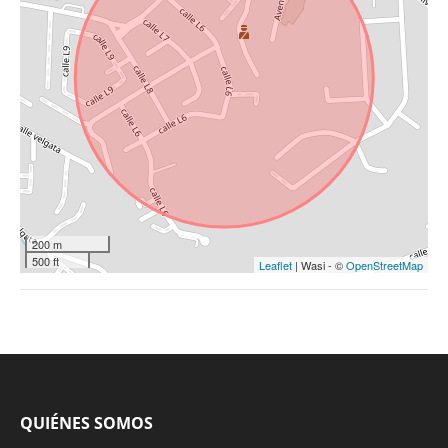
200 m
500 ft
Leaflet
| Wasi - ©
OpenStreetMap
QUIÉNES SOMOS