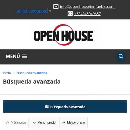
info@openhouseinmueble.com
Select Language
▼
+584245049657
MENÚ
Inicio
Búsqueda avanzada
Búsqueda avanzada
Búsqueda avanzada
Más nuevo
Menor precio
Mayor precio