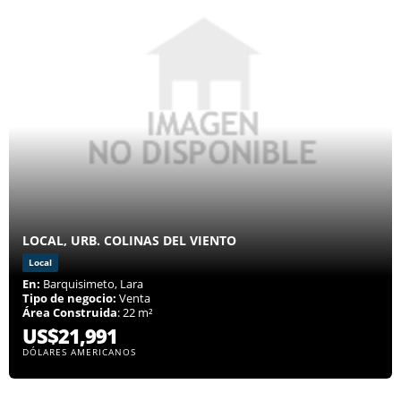
LOCAL, URB. COLINAS DEL VIENTO
Local
En:
Barquisimeto, Lara
Tipo de negocio:
Venta
Área Construida
: 22 m²
US$21,991
DÓLARES AMERICANOS