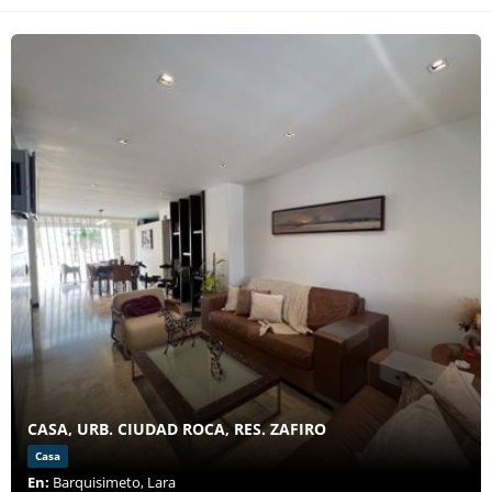
CASA, URB. CIUDAD ROCA, RES. ZAFIRO
Casa
En:
Barquisimeto, Lara