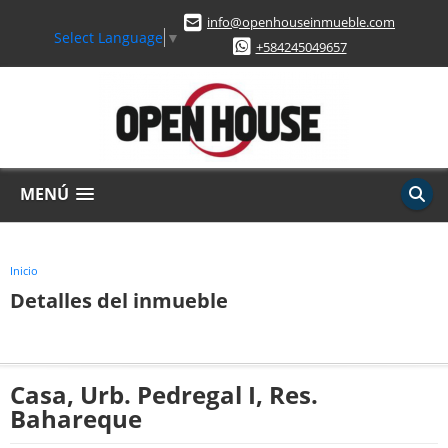
info@openhouseinmueble.com
Select Language
▼
+584245049657
MENÚ
Inicio
Detalles del inmueble
Casa, Urb. Pedregal I, Res.
Bahareque