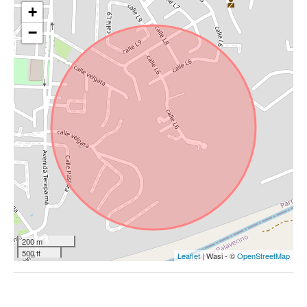
+
−
200 m
500 ft
Leaflet
| Wasi - ©
OpenStreetMap