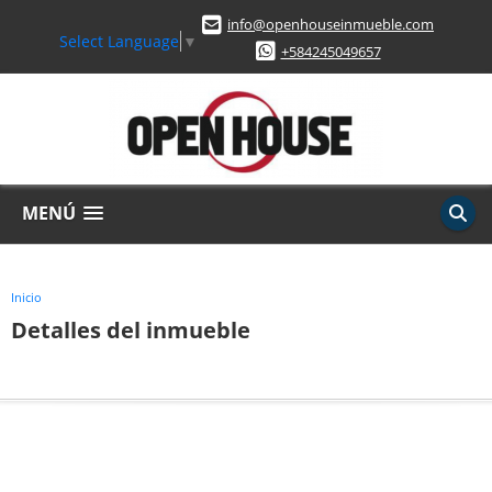
info@openhouseinmueble.com
Select Language
▼
+584245049657
MENÚ
Inicio
Detalles del inmueble