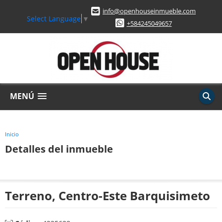
info@openhouseinmueble.com
Select Language
▼
+584245049657
MENÚ
Inicio
Detalles del inmueble
Terreno, Centro-Este Barquisimeto