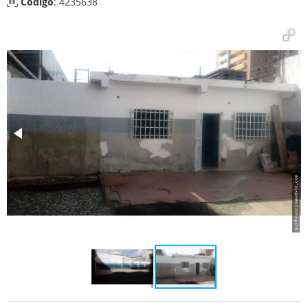
Código
: 4235638