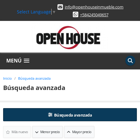
info@openhouseinmueble.com
Select Language
▼
+584245049657
MENÚ
Inicio
Búsqueda avanzada
Búsqueda avanzada
Búsqueda avanzada
Más nuevo
Menor precio
Mayor precio