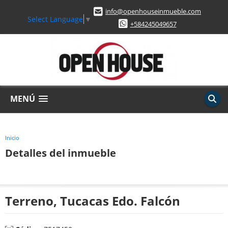
info@openhouseinmueble.com
Select Language
▼
+584245049657
MENÚ
Inicio
Detalles del inmueble
Terreno, Tucacas Edo. Falcón