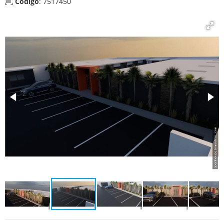
Código
: 7517450