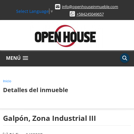
info@openhouseinmueble.com
Select Language
▼
+584245049657
MENÚ
Inicio
Detalles del inmueble
Galpón, Zona Industrial III