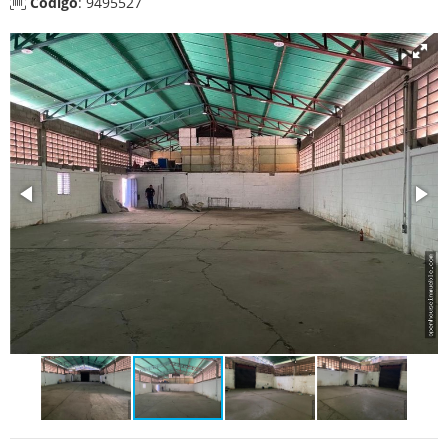
Código
: 9495527