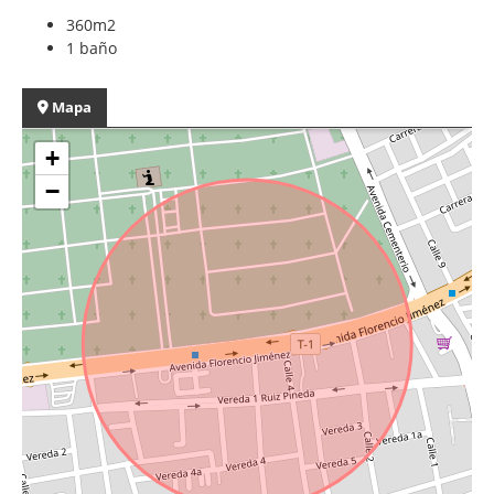
360m2
1 baño
Mapa
+
−