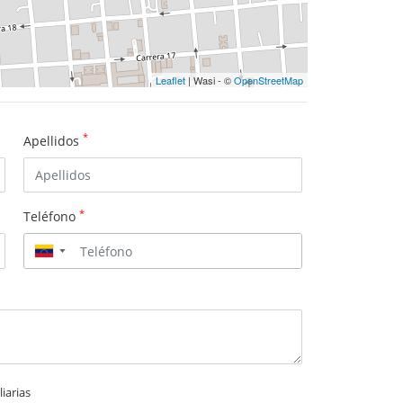
Leaflet
| Wasi - ©
OpenStreetMap
*
Apellidos
*
Teléfono
▼
iarias