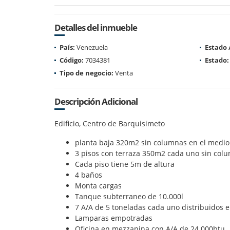
Detalles del inmueble
País:
Venezuela
Estado
Código:
7034381
Estado:
Tipo de negocio:
Venta
Descripción Adicional
Edificio, Centro de Barquisimeto
planta baja 320m2 sin columnas en el medio
3 pisos con terraza 350m2 cada uno sin col
Cada piso tiene 5m de altura
4 baños
Monta cargas
Tanque subterraneo de 10.000l
7 A/A de 5 toneladas cada uno distribuidos e
Lamparas empotradas
Oficina en mezzanina con A/A de 24.000btu