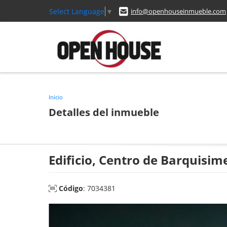
Select Language
▼
info@openhouseinmueble.com
Inicio
Detalles del inmueble
Edificio, Centro de Barquisim
Código
: 7034381