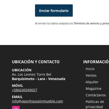
Enviar formulario
Al enviar tus datos aceptas los
Términos de servicio y priv
UBICACIÓN Y CONTACTO
INFORMACI
Inicio
UBICACIÓN
Av. Los Leones Torre Bel
Ventas
Barquisimeto - Lara - Venezuela
Alquiler
MÓVIL
Magazine
+584245049657
Contáctanos
EMAIL
info@openhouseinmueble.com
Políticas de
privacidad
Instagram