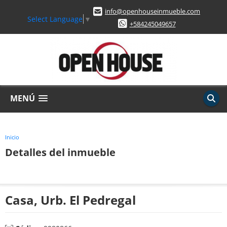
info@openhouseinmueble.com
Select Language
▼
+584245049657
MENÚ
Inicio
Detalles del inmueble
Casa, Urb. El Pedregal