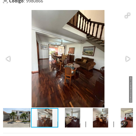
Código
: 9980866