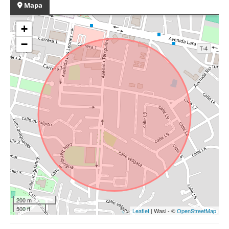
Mapa
+
−
200 m
500 ft
Leaflet
| Wasi - ©
OpenStreetMap