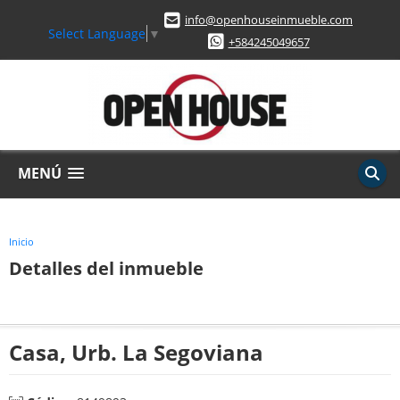
info@openhouseinmueble.com
Select Language
▼
+584245049657
MENÚ
Inicio
Detalles del inmueble
Casa, Urb. La Segoviana