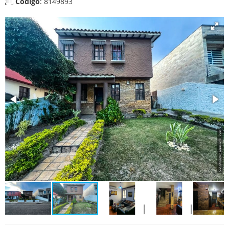
Código
: 8149893