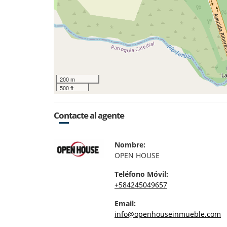
200 m
500 ft
Contacte al agente
Nombre:
OPEN HOUSE
Teléfono Móvil:
+584245049657
Email:
info@openhouseinmueble.com