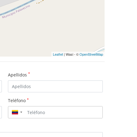
Leaflet
| Wasi - ©
OpenStreetMap
*
Apellidos
*
Teléfono
▼