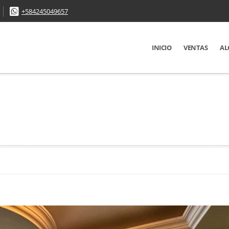
+584245049657
INICIO
VENTAS
AL