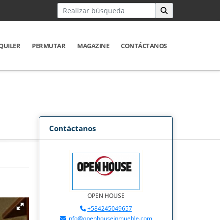
QUILER
PERMUTAR
MAGAZINE
CONTÁCTANOS
Contáctanos
OPEN HOUSE
+584245049657
info@openhouseinmueble.com