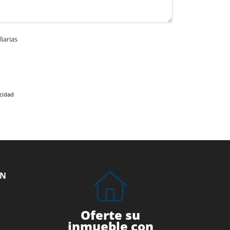
iarias
acidad
ÓN
Oferte su
inmueble con