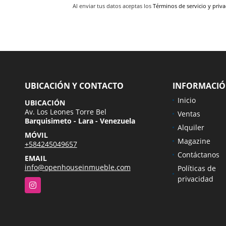
Al enviar tus datos aceptas los
Términos de servicio y priv
UBICACIÓN Y CONTACTO
INFORMACI
Inicio
UBICACIÓN
Av. Los Leones Torre Bel
Ventas
Barquisimeto - Lara - Venezuela
Alquiler
MÓVIL
Magazine
+584245049657
Contáctanos
EMAIL
info@openhouseinmueble.com
Políticas de
privacidad
Instagram