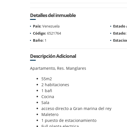
Detalles del inmueble
País:
Venezuela
Estado
Código:
6521764
Estado:
Baño:
1
Estaci
Descripción Adicional
Apartamento, Res. Manglares
55m2
2 habitaciones
1 bañ
Cocina
Sala
acceso directo a Gran marina del rey
Maletero
1 puesto de estacionamiento
Full planta electrica