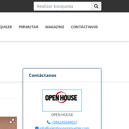
QUILER
PERMUTAR
MAGAZINE
CONTÁCTANOS
Contáctanos
OPEN HOUSE
+584245049657
info@openhouseinmueble.com