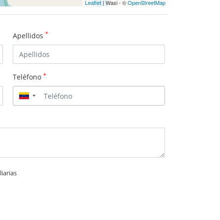
Leaflet
| Wasi - ©
OpenStreetMap
*
Apellidos
*
Teléfono
▼
iarias