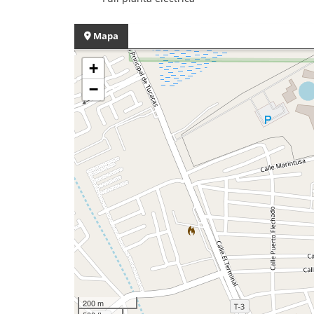
Mapa
+
−
200 m