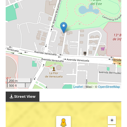
200 m
500 ft
Leaflet
| Wasi - ©
OpenStreetMap
Street View