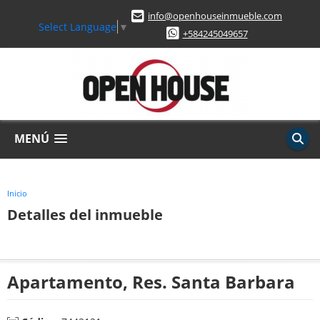
info@openhouseinmueble.com
Select Language
▼
+584245049657
MENÚ
Inicio
Detalles del inmueble
Apartamento, Res. Santa Barbara