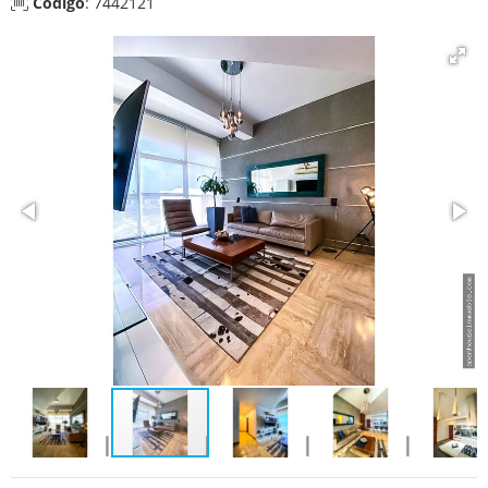
Código
: 7442121