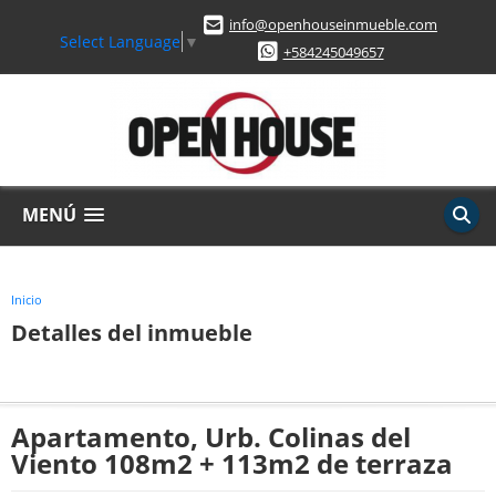
info@openhouseinmueble.com
Select Language
▼
+584245049657
MENÚ
Inicio
Detalles del inmueble
Apartamento, Urb. Colinas del
Viento 108m2 + 113m2 de terraza