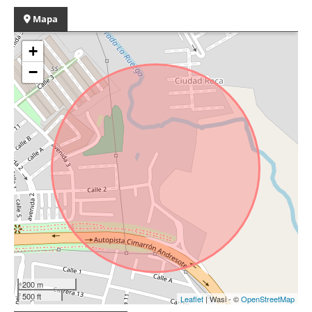
Mapa
+
−
200 m
500 ft
Leaflet
| Wasi - ©
OpenStreetMap